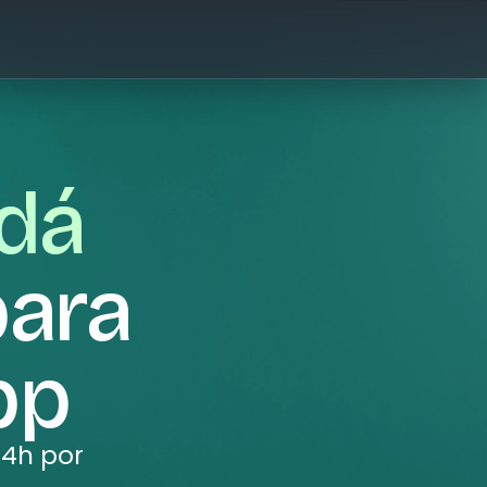
 dá
ara
pp
24h por