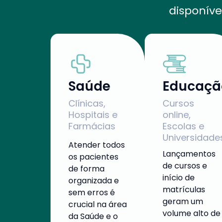
disponív
Saúde
Educaçã
Clínicas,
Cursos
Hospitais e
online,
Farmácias
Escolas e
Universidade
Atender todos
Lançamentos
os pacientes
de cursos e
de forma
início de
organizada e
matrículas
sem erros é
geram um
crucial na área
volume alto de
da Saúde e o