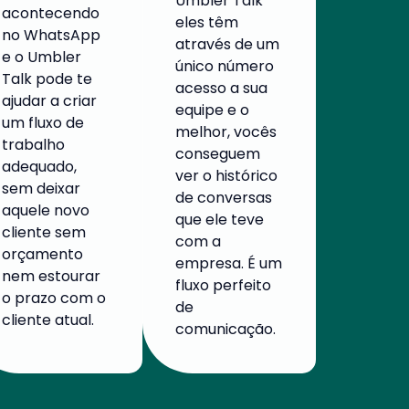
Umbler Talk
acontecendo
eles têm
no WhatsApp
através de um
e o Umbler
único número
Talk pode te
acesso a sua
ajudar a criar
equipe e o
um fluxo de
melhor, vocês
trabalho
conseguem
adequado,
ver o histórico
sem deixar
de conversas
aquele novo
que ele teve
cliente sem
com a
orçamento
empresa. É um
nem estourar
fluxo perfeito
o prazo com o
de
cliente atual.
comunicação.