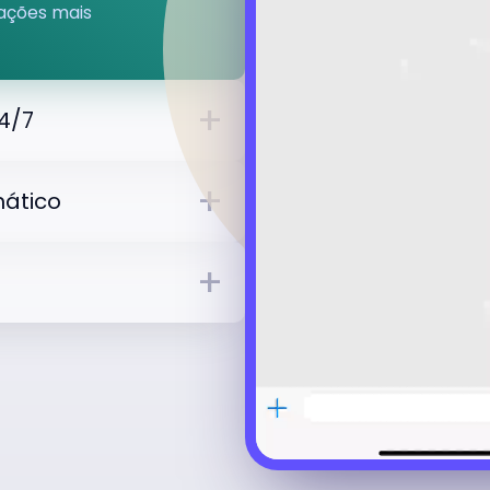
ações mais
4/7
ático