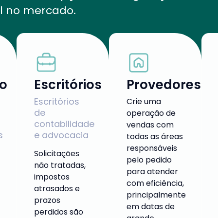
el no mercado.
o
Escritórios
Provedores
Escritórios
Crie uma
de
operação de
contabilidade
vendas com
s
e advocacia
todas as áreas
responsáveis
Solicitações
pelo pedido
não tratadas,
para atender
impostos
com eficiência,
atrasados e
principalmente
prazos
em datas de
perdidos são