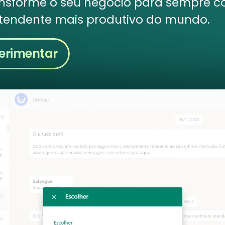
ansforme o seu negócio para sempre 
tendente mais produtivo do mundo.
erimentar