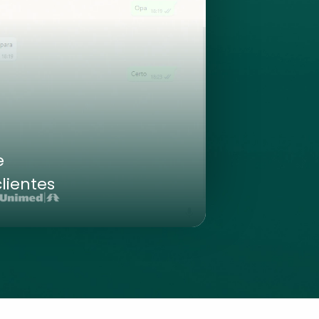
e
lientes