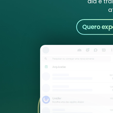
dia e tr
a
Quero exp