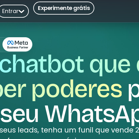
Experimente grátis
Entrar
chatbot que
er poderes
p
 seu WhatsA
 seus leads, tenha um funil que vende 