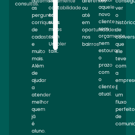
de
diferentes
conseg
automaticamente
necessário.
consultas.
aquele
contabilidade
ou
ver
as
André
novo
em
até
o
perguntas
Biancardi
cliente
suas
em
históric
corriqueiras
CEO
sem
mãos
oportunidades
de
de
orçamento
com
nos
convers
cadastro
nem
Umbler
bairros.
que
e
estourar
talk.
ele
muito
o
teve
mais.
prazo
com
Além
com
a
de
o
empres
ajudar
cliente
É
a
atual.
um
atender
fluxo
melhor
perfeito
quem
de
já
comunic
é
aluno.