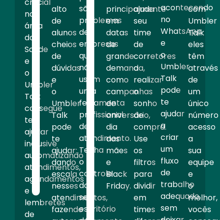
de
que
crucial
acontecendo
são
principalmente
ajuda
com
alto
mais
foi
na
no
problemas
em
seu
Umbler
de
de
treinada,
área
WhatsApp
de
datas
time
Talk
alunos
200%
fazendo
da
e
empresas
de
de
eles
cheios
no
com
Saúde
o
que
grande
corretores
têm
de
número
que
e
Umbler
não
demanda,
a
através
dúvidas
de
o
o
Talk
usam
como
realizar
de
e
clientes
funcionário
Umbler
pode
uma
campanhas
o
um
o
atendidos."
não
Talk
te
ferramenta
de
sonho
único
Umbler
perca
consegue
Vinícius
ajudar
profissional
aniversário,
de
número
Talk
tempo
te
Santos
a
de
dia
compra.
acesso
pode
com
ajudar
Sabin
criar
atendimento.
das
Use
a
te
assuntos
inclusive
Medicina
um
Tenha
mães
os
sua
ajudar:
diversos
automatizando
Diagnóstica
fluxo
o
e
filtros
equipe
dando
e
atendimentos,
de
controle
Black
para
e
escala
foque
agendamentos
trabalho
do
Friday.
dividir
o
nesses
naquilo
e
adequado,
seu
em
melhor,
atendimentos,
que
lembretes
sem
escritório
times
vocês
fazendo
é
de
deixar